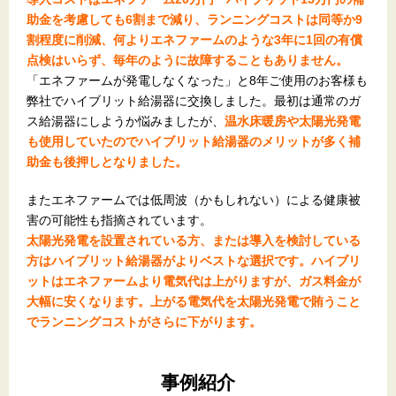
助金を考慮しても6割まで減り、ランニングコストは同等か9
割程度に削減、何よりエネファームのような3年に1回の有償
点検はいらず、毎年のように故障することもありません。
「エネファームが発電しなくなった」と8年ご使用のお客様も
弊社でハイブリット給湯器に交換しました。最初は通常のガ
ス給湯器にしようか悩みましたが、
温水床暖房や太陽光発電
も使用していたのでハイブリット給湯器のメリットが多く補
助金も後押しとなりました。
またエネファームでは低周波（かもしれない）による健康被
害の可能性も指摘されています。
太陽光発電を設置されている方、または導入を検討している
方はハイブリット給湯器がよりベストな選択です。ハイブリ
ットはエネファームより電気代は上がりますが、ガス料金が
大幅に安くなります。上がる電気代を太陽光発電で賄うこと
でランニングコストがさらに下がります。
事例紹介