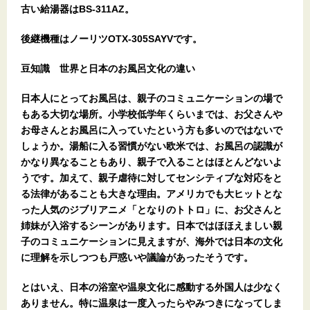
古い給湯器はBS-311AZ。
後継機種はノーリツOTX-305SAYVです。
豆知識 世界と日本のお風呂文化の違い
日本人にとってお風呂は、親子のコミュニケーションの場で
もある大切な場所。小学校低学年くらいまでは、お父さんや
お母さんとお風呂に入っていたという方も多いのではないで
しょうか。湯船に入る習慣がない欧米では、お風呂の認識が
かなり異なることもあり、親子で入ることはほとんどないよ
うです。加えて、親子虐待に対してセンシティブな対応をと
る法律があることも大きな理由。アメリカでも大ヒットとな
った人気のジブリアニメ「となりのトトロ」に、お父さんと
姉妹が入浴するシーンがあります。日本ではほほえましい親
子のコミュニケーションに見えますが、海外では日本の文化
に理解を示しつつも戸惑いや議論があったそうです。
とはいえ、日本の浴室や温泉文化に感動する外国人は少なく
ありません。特に温泉は一度入ったらやみつきになってしま