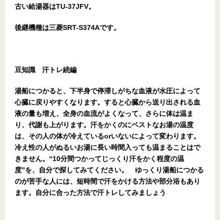
古い給湯器はTU-37JFV。
後継機種は三菱SRT-S374Aです。
豆知識 汗トレ続編
湯船につかると、下半身で停滞しがちな血液が水圧によって
心臓に戻りやすくなります。すると心臓から送り出される血
液の量も増え、全身の血流がよくなって、さらに体は温ま
り、代謝も上がります。汗をかくのにベストなお湯の温度
は、その人の体が冷えているorいないによって変わります。
冷え性の人がぬるいお湯に長い時間入っても温まることはで
きません。“10分間つかってじっくり汗をかく程度の温
度”を、自分で探してみてください。 ゆっくり湯船につかる
のが苦手な人には、短時間で汗をかける方法や部分浴もあり
ます。自分に合った方法で汗トレしてみましょう