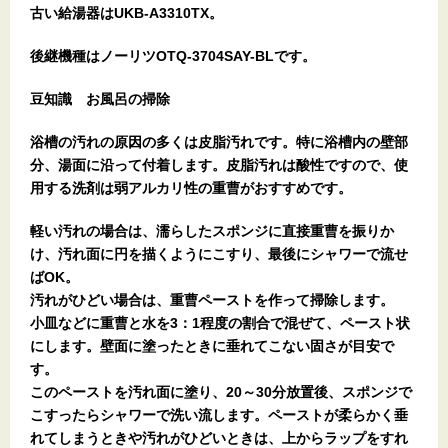
古い給湯器はUKB-A3310TX。
後継機種はノーリツOTQ-3704SAY-BLです。
豆知識 お風呂の掃除
浴槽の汚れの原因の多くは皮脂汚れです。特に浴槽内の壁部
分、湯面に沿って付着します。皮脂汚れは酸性ですので、使
用する洗剤は弱アルカリ性の重曹がおすすめです。
軽い汚れの場合は、濡らしたスポンジに直接重曹を振りか
け、汚れ面に円を描くようにこすり、最後にシャワーで流せ
ばOK。
汚れがひどい場合は、重曹ペーストを作って掃除します。
小皿などに重曹と水を3：1程度の割合で混ぜて、ペースト状
にします。壁面に塗ったときに垂れてこない固さが目安で
す。
このペーストを汚れ面に塗り、20～30分放置後、スポンジで
こすったらシャワーで洗い流します。ペーストが柔らかく垂
れてしまうときや汚れがひどいときは、上からラップをすれ