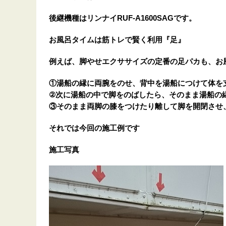
後継機種はリンナイRUF-A1600SAGです。
お風呂タイムは筋トレで賢く利用『足』
例えば、脚やせエクササイズの定番の足パカも、お
①湯船の縁に両腕をのせ、背中を湯船につけて体を
②次に湯船の中で脚をのばしたら、そのまま湯船の
③そのまま両脚の膝をつけたり離して脚を開閉させ
それでは今回の施工例です
施工写真