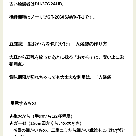
古い給湯器はDH-37G2AUB。
後継機種はノーリツGT-2060SAWX-T-1です。
豆知識 生おからを包むだけ♪ 入浴袋の作り方
大豆から豆乳を絞ったあとに残る「おから」は、安い上に栄
養満点♪
賞味期限が切れちゃっても大丈夫な利用法、「入浴袋」
用意するもの
★生おから（手のひら1/2杯程度）
★ガーゼ（15cm四方くらいの大きさ）
※目の細かいもの。二重にしたら細かい繊維もこぼれず◎”