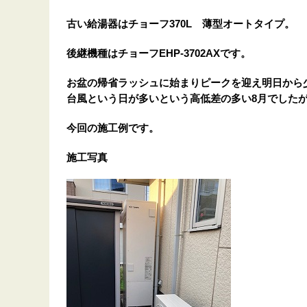
古い給湯器はチョーフ370L 薄型オートタイプ。
後継機種はチョーフEHP-3702AXです。
お盆の帰省ラッシュに始まりピークを迎え明日から
台風という日が多いという高低差の多い8月でした
今回の施工例です。
施工写真