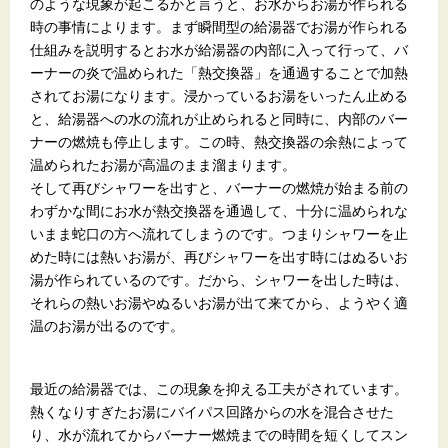
のような現象が起こるかと言うと、お水からお湯が作られる
時の事情によります。まず瞬間型の給湯器でお湯が作られる
仕組みを説明するとお水が給湯器の内部に入って行って、バ
ーナーの炎で温められた「熱交換器」を通過することで加熱
されてお湯になります。浸かっているお湯をいったん止める
と、給湯器への水の流れが止められると同時に、内部のバー
ナーの燃焼も停止します。この時、熱交換器の余熱によって
温められたお湯が高温のまま溜まります。
そして再びシャワーを出すと、バーナーの燃焼が始まる前の
わずかな間にお水が熱交換器を通過して、十分に温められな
いまま蛇口の方へ流れてしまうのです。つまりシャワーを止
めた時には熱いお湯が、再びシャワーを出す時にはぬるいお
湯が作られているのです。だから、シャワーを出した時は、
それらの熱いお湯やぬるいお湯が出て来てから、ようやく適
温のお湯が出るのです。
最近の給湯器では、この現象を抑える工夫がされています。
熱くなりすぎたお湯にバイパス回路からの水を混合させた
り、水が流れてからバーナー燃焼までの時間を短くしてスン