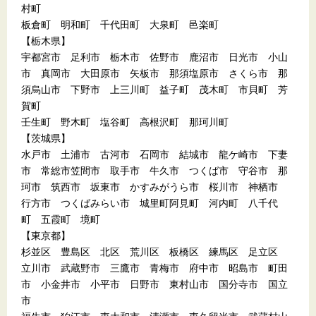
村町
板倉町 明和町 千代田町 大泉町 邑楽町
【栃木県】
宇都宮市 足利市 栃木市 佐野市 鹿沼市 日光市 小山
市 真岡市 大田原市 矢板市 那須塩原市 さくら市 那
須烏山市 下野市 上三川町 益子町 茂木町 市貝町 芳
賀町
壬生町 野木町 塩谷町 高根沢町 那珂川町
【茨城県】
水戸市 土浦市 古河市 石岡市 結城市 龍ケ崎市 下妻
市 常総市笠間市 取手市 牛久市 つくば市 守谷市 那
珂市 筑西市 坂東市 かすみがうら市 桜川市 神栖市
行方市 つくばみらい市 城里町阿見町 河内町 八千代
町 五霞町 境町
【東京都】
杉並区 豊島区 北区 荒川区 板橋区 練馬区 足立区
立川市 武蔵野市 三鷹市 青梅市 府中市 昭島市 町田
市 小金井市 小平市 日野市 東村山市 国分寺市 国立
市