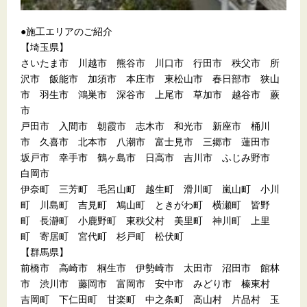
●施工エリアのご紹介
【埼玉県】
さいたま市 川越市 熊谷市 川口市 行田市 秩父市 所
沢市 飯能市 加須市 本庄市 東松山市 春日部市 狭山
市 羽生市 鴻巣市 深谷市 上尾市 草加市 越谷市 蕨
市
戸田市 入間市 朝霞市 志木市 和光市 新座市 桶川
市 久喜市 北本市 八潮市 富士見市 三郷市 蓮田市
坂戸市 幸手市 鶴ヶ島市 日高市 吉川市 ふじみ野市
白岡市
伊奈町 三芳町 毛呂山町 越生町 滑川町 嵐山町 小川
町 川島町 吉見町 鳩山町 ときがわ町 横瀬町 皆野
町 長瀞町 小鹿野町 東秩父村 美里町 神川町 上里
町 寄居町 宮代町 杉戸町 松伏町
【群馬県】
前橋市 高崎市 桐生市 伊勢崎市 太田市 沼田市 館林
市 渋川市 藤岡市 富岡市 安中市 みどり市 榛東村
吉岡町 下仁田町 甘楽町 中之条町 高山村 片品村 玉