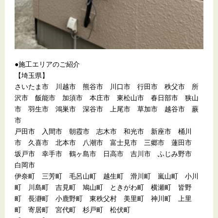
●施工エリアのご紹介
【埼玉県】
さいたま市 川越市 熊谷市 川口市 行田市 秩父市 所
沢市 飯能市 加須市 本庄市 東松山市 春日部市 狭山
市 羽生市 鴻巣市 深谷市 上尾市 草加市 越谷市 蕨
市
戸田市 入間市 朝霞市 志木市 和光市 新座市 桶川
市 久喜市 北本市 八潮市 富士見市 三郷市 蓮田市
坂戸市 幸手市 鶴ヶ島市 日高市 吉川市 ふじみ野市
白岡市
伊奈町 三芳町 毛呂山町 越生町 滑川町 嵐山町 小川
町 川島町 吉見町 鳩山町 ときがわ町 横瀬町 皆野
町 長瀞町 小鹿野町 東秩父村 美里町 神川町 上里
町 寄居町 宮代町 杉戸町 松伏町