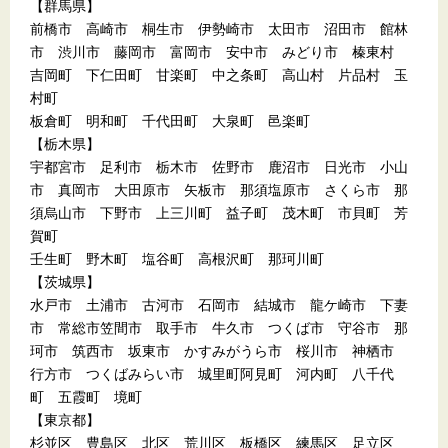
【群馬県】
前橋市 高崎市 桐生市 伊勢崎市 太田市 沼田市 館林
市 渋川市 藤岡市 富岡市 安中市 みどり市 榛東村
吉岡町 下仁田町 甘楽町 中之条町 高山村 片品村 玉
村町
板倉町 明和町 千代田町 大泉町 邑楽町
【栃木県】
宇都宮市 足利市 栃木市 佐野市 鹿沼市 日光市 小山
市 真岡市 大田原市 矢板市 那須塩原市 さくら市 那
須烏山市 下野市 上三川町 益子町 茂木町 市貝町 芳
賀町
壬生町 野木町 塩谷町 高根沢町 那珂川町
【茨城県】
水戸市 土浦市 古河市 石岡市 結城市 龍ケ崎市 下妻
市 常総市笠間市 取手市 牛久市 つくば市 守谷市 那
珂市 筑西市 坂東市 かすみがうら市 桜川市 神栖市
行方市 つくばみらい市 城里町阿見町 河内町 八千代
町 五霞町 境町
【東京都】
杉並区 豊島区 北区 荒川区 板橋区 練馬区 足立区