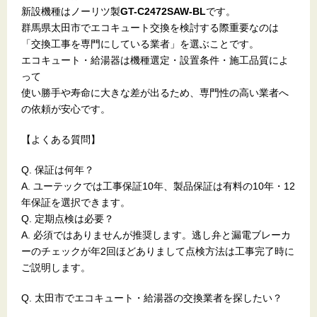
新設機種はノーリツ製
GT-C2472SAW-BL
です。
群馬県太田市でエコキュート交換を検討する際重要なのは
「交換工事を専門にしている業者」を選ぶことです。
エコキュート・給湯器は機種選定・設置条件・施工品質によ
って
使い勝手や寿命に大きな差が出るため、専門性の高い業者へ
の依頼が安心です。
【よくある質問】
Q. 保証は何年？
A. ユーテックでは工事保証10年、製品保証は有料の10年・12
年保証を選択できます。
Q. 定期点検は必要？
A. 必須ではありませんが推奨します。逃し弁と漏電ブレーカ
ーのチェックが年2回ほどありまして点検方法は工事完了時に
ご説明します。
Q. 太田市でエコキュート・給湯器の交換業者を探したい？