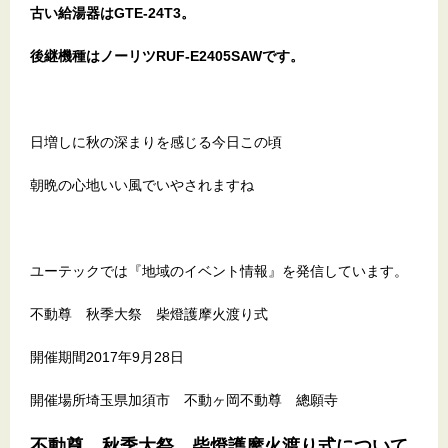
古い給湯器はGTE
-24T3。
後継機種はノーリツRUF-E2405SAWです。
日増しに秋の深まりを感じる今日この頃
朝晩の心地いい風でいやされますね
ユーテックでは『地域のイベント情報』を発信しています。
不動尊 秋季大祭 柴燈護摩火渡り式
開催期間2017年9月28日
開催場所埼玉県加須市 不動ヶ岡不動尊 總願寺
不動尊 秋季大祭 柴燈護摩火渡り式について