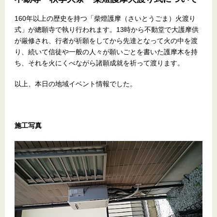
160年以上の歴史を持つ「柴燈護摩（さいとうごま）火渡り
式」が總願寺で執り行われます。13時から不動堂で大護摩供
が厳修され、行者が祈願をしてから先達となって火の中を渡
り、続いて信徒や一般の人々が願いごとを書いた護摩木を持
ち、それを火にくべながら諸願成就を祈って渡ります。
以上、本日の地域イベント情報でした。
施工写真