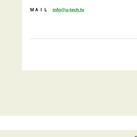
ＭＡＩＬ
info@u-tech.tv