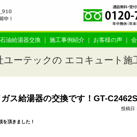
石油給湯器交換
施工事例紹介
お客様の声
会
社ユーテックの エコキュート施
給湯器の交換です！GT-C2462SA
投稿日：
頼を頂きました！