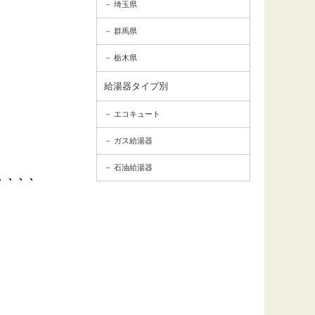
埼玉県
群馬県
栃木県
給湯器タイプ別
エコキュート
ガス給湯器
石油給湯器
、、、、