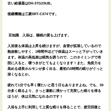
古い給湯器はDH-37G2SUB。
後継機種は三菱SRT-C374です。
豆知識 入浴は、睡眠の質も上げます。
入浴後も体温は上昇を続けますが、血管が拡張しているので
熱放散しやすく、1時間半ほどで体温はスーッと下がっていき
ます。体温の高低差は眠気を誘うので、このタイミングで布
団に入ると、寝つきがとてもよくなります！また、免疫力を
高める成長ホルモンが多く出る、最初の3時間の眠りがぐっと
深くなるとか。
疲れて1分でも早く寝たいと思う日もありますよね。でも、30
分多く眠るより、さっと湯船に浸かって充実した眠りを得る
ほうが、体は元気になれるのです！
入浴を上手に利用して上質な眠りを得ることで、疲労回復と