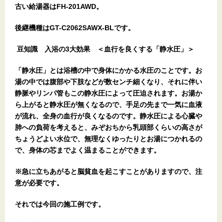
古い給湯器はFH-201AWD。
後継機種はGT-C2062SAWX-BLです。
豆知識 入浴の3大効果 ＜血行を良くする「静水圧」＞
「静水圧」とは浴槽の中で身体にかかる水圧のことです。お
湯の中では腹部や下肢などが数センチ細くなり、それに伴い
静脈やリンパ管もこの静水圧によって圧迫されます。お湯か
ら上がると静水圧が無くなるので、手足の先まで一気に血液
が流れ、全身の血行が良くなるのです。静水圧による心臓や
肺への負荷を考えると、みぞおちから乳頭部くらいの高さが
ちょうどよい水位で、無理なくゆったりとお湯につかれるの
で、身体の芯までよく温まることができます。
※急に立ちあがると脳貧血を起こすことがありますので、注
意が必要です。
それでは今回の施工例です。