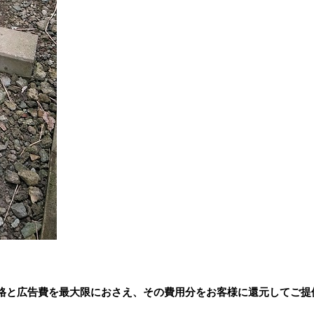
格と広告費を最大限におさえ、その費用分をお客様に還元してご提