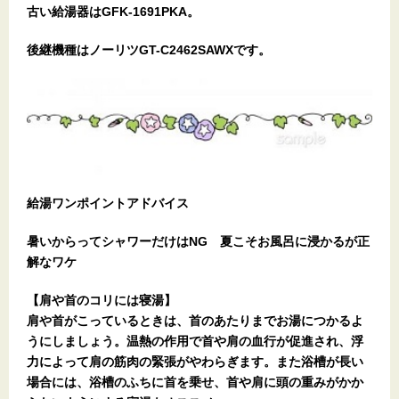
古い給湯器はGFK-1691PKA。
後継機種はノーリツGT-C2462SAWXです。
給湯ワンポイントアドバイス
暑いからってシャワーだけはNG 夏こそお風呂に浸かるが正
解なワケ
【肩や首のコリには寝湯】
肩や首がこっているときは、首のあたりまでお湯につかるよ
うにしましょう。温熱の作用で首や肩の血行が促進され、浮
力によって肩の筋肉の緊張がやわらぎます。また浴槽が長い
場合には、浴槽のふちに首を乗せ、首や肩に頭の重みがかか